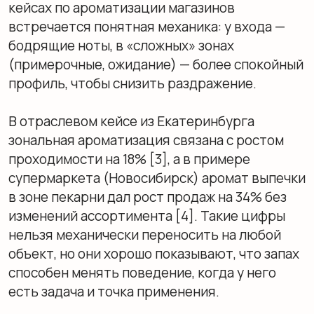
общественных зонах — более «собранные»
древесные или цитрусовые аккорды, в
приватных — мягче и тише. Такой подход
держится на ароматах не как на декоре, а как
на триггере памяти: один и тот же приятный
запах в повторяющихся точках контакта
быстрее формирует узнаваемость, чем смена
деталей интерьера. Связь обоняния с
эмоциональными воспоминаниями подробно
описывает Рэйчел Герц.