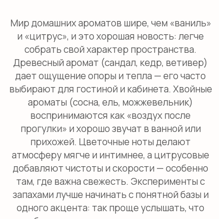
лемонграсс и лимон
Ароматы лаванды: подходят для
спальни, помогают расслабиться и
снизить стресс, поддерживают
засыпание [1].
Аромат корицы: дает ощущение уюта и
тепла, хорош на кухне и в гостиной в
холодный сезон, особенно когда хочется
«собрать» пространство вечером.
Аромат лемонграсса: звучит ярко и
чисто, уместен в ванной или на кухне,
помогает перекрывать стойкие
бытовые запахи и держит бодрый тон.
Аромат лимона: универсальная нота
чистоты, хорошо поддерживает
ощущение свежего воздуха и
аккуратности, особенно в кухонной и
входной зоне.
Что такое селективные