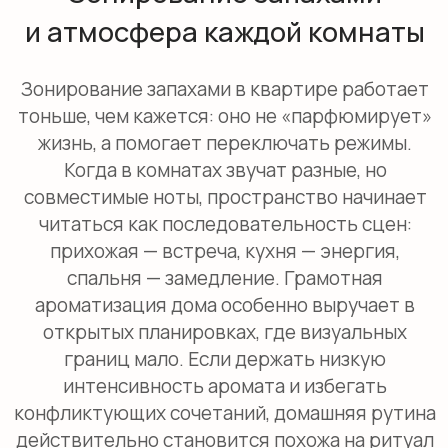
внимание. Прихожей идут нейтральные
свежие профили, которые встречают
приятным ароматом, но не преследуют
вглубь квартиры.
Интенсивность аромата лучше настраивать
как свет: сначала минимум, затем добавлять.
В маленьких помещениях насыщенный
аромат быстрее утомляет, поэтому там
важнее дозировка и точка установки, а не
«сила». Если хочется связать квартиру одной
идеей, проще выбрать общий мотив и
варьировать его по зонам, чем смешивать
несовместимые композиции.
Кухня: Цитрусы (лимон, лемонграсс),
кофе, пряности (корица, ваниль).
Гостиная: Цветочные, древесные,
свежие ноты.