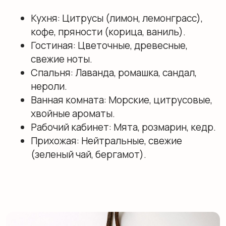
свечи. Диффузор дает фоновое звучание без
огня: жидкость поднимается по палочкам
(ротанг, бамбук, фибра) и испаряется,
поэтому запах в диффузоре распределяется
стабильно и предсказуемо. Интенсивность
удобно регулировать количеством палочек и
переворотом 1–2 раза в неделю; флакона 50
мл обычно хватает на 2–3 месяца [2].
Ароматическая свеча работает иначе:
композиция раскрывается при горении,
поэтому ароматы в свечах ощущаются ярче и
«теплее», но требуют внимания к
безопасности и времени использования. Для
задач локального сценария (например,
«вечер в гостиной») свеча подходит хорошо,
а для постоянного фона в коридоре или
ванной чаще выбирают диффузор.