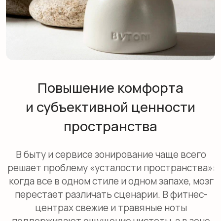
В коммерции ключевое — контраст и
управляемость. В супермаркете зона
пекарни с запахом свежей выпечки усиливает
продажи (в одном из кейсов — +34%), и это
особенно заметно, когда рядом есть
«нейтральные» зоны вроде бытовой химии. В
автосалоне часто используют кожано-
древесный аромат, чтобы поддержать
восприятие премиум-сегмента и «собрать»
впечатление от материалов. В отеле логично
разводить общественные и расслабляющие
зоны: бодрящий профиль в лобби и более
мягкий в SPA. В медицинских и сервисных
точках спокойные ноты в зоне оплаты и
ожидания помогают снизить напряжение и
аккуратнее провести человека через
финальный этап визита — без давления и
лишнего шума.