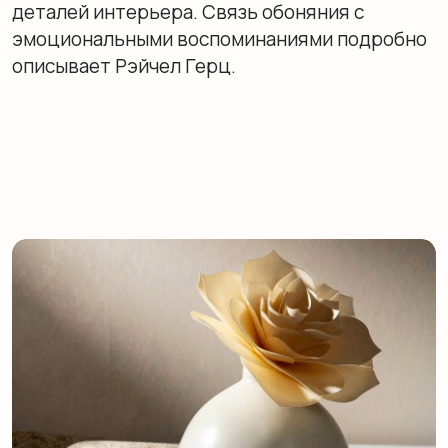
поддерживают ощущение чистоты, а в зоне
восстановления часто звучат более теплые,
спокойные композиции. Дома тот же принцип
помогает отделить «делаю дела» от
«отдыхаю» даже в маленькой площади:
кабинету дают ясный, собранный профиль,
гостиной — более теплый, располагающий к
общению.
Где это работает:
от ритейла до вашей
гостиной
Коммерческие
пространства (Ритейл,
HoReCa, Офисы)