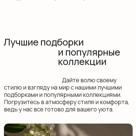
6 июля 2026
Что еще
почитать:
# коллаборации
Дом без пластика