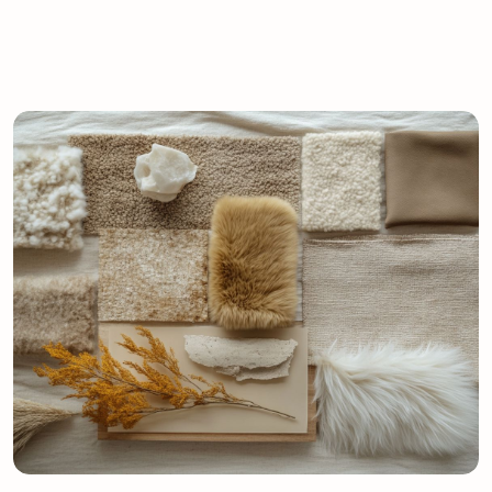
приятный запах не спорит с бытом, а
аккуратно поддерживает нужное состояние.
Лучшие подборки
и популярные
коллекции
Дайте волю своему
стилю и взгляду на мир с нашими лучшими
подборками и популярными коллекциями.
Погрузитесь в атмосферу стиля и комфорта,
ведь у нас все готово для вашего уюта.