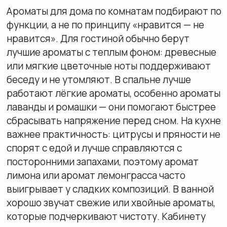
Разнообразие ароматов:
древесные, хвойные и другие
нот
Мир домашних ароматов шире, чем «ваниль»
и «цитрус», и это хорошая новость: легче
собрать свой характер пространства.
Древесный аромат (сандал, кедр, ветивер)
дает ощущение опоры и тепла — его часто
выбирают для гостиной и кабинета. Хвойные
ароматы (сосна, ель, можжевельник)
воспринимаются как «воздух после
прогулки» и хорошо звучат в ванной или
прихожей. Цветочные ноты делают