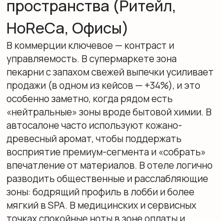
Зонирование запахами
и атмосфера каждой комнаты
Зонирование запахами в квартире работает
тоньше, чем кажется: оно не «парфюмирует»
жизнь, а помогает переключать режимы.
Когда в комнатах звучат разные, но
совместимые ноты, пространство начинает
читаться как последовательность сцен:
прихожая — встреча, кухня — энергия,
спальня — замедление. Грамотная
ароматизация дома особенно выручает в