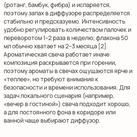
Как избавиться от неприятных
запахов и создать приятный
аромат
Первый шаг — убрать неприятные запахи, а не
перекрывать их. Проветривание, влажная
уборка и поглотители запаха решают
причину, а не симптом. Попытка «перебить»
кухонный запах сильной сладкой
композицией почти всегда дает тяжелую
смесь, от которой устают быстрее, чем от
исходной проблемы. Практичнее
действовать по схеме: нейтрализовать
воздух свежими цитрусами или хвойными
нотами, а затем — добавлять атмосферу,
переходя к основному запаху комнаты. Тогда