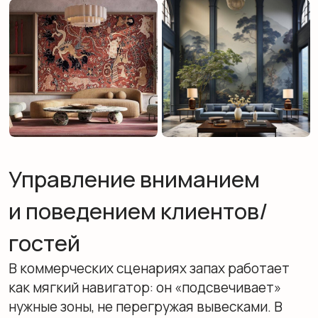
В отраслевом кейсе из Екатеринбурга
зональная ароматизация связана с ростом
проходимости на 18% [3], а в примере
супермаркета (Новосибирск) аромат выпечки
в зоне пекарни дал рост продаж на 34% без
изменений ассортимента [4]. Такие цифры
нельзя механически переносить на любой
объект, но они хорошо показывают, что запах
способен менять поведение, когда у него
есть задача и точка применения.
Создание эмоциональной
связи с брендом или местом
Запахи запоминаются «дольше», чем
визуальные решения — и это главный актив
бренда, который вкладывается в атмосферу.
В гостиничных проектах часто разделяют
лобби и номера по настроению: в