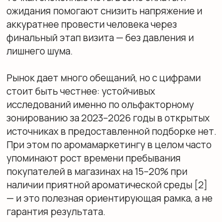
открытых планировках, где визуальных
границ мало. Если держать низкую
интенсивность аромата и избегать
конфликтующих сочетаний, домашняя рутина
действительно становится похожа на ритуал
— не за счет дорогих средств, а за счет
точных решений.
Идеальный аромат для
каждой зоны: создаем
ольфакторную карту дома
Ароматы для дома по
комнатам — удачные