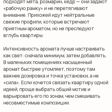
атмосферу мягче и интимнее, а цитрусовые
добавляют чистоты и скорости — особенно
там, где важна свежесть. Эксперименты с
запахами лучше начинать с понятной базы и
одного акцента: так проще услышать, что
«работает», а что спорит с интерьером и
привычками.
Инструменты и технологии:
как реализовать
зонирование на практике
Способы ароматизации:
диффузоры и свечи для
дома
Для дома чаще всего выбирают два формата
— ароматические диффузоры с палочками и