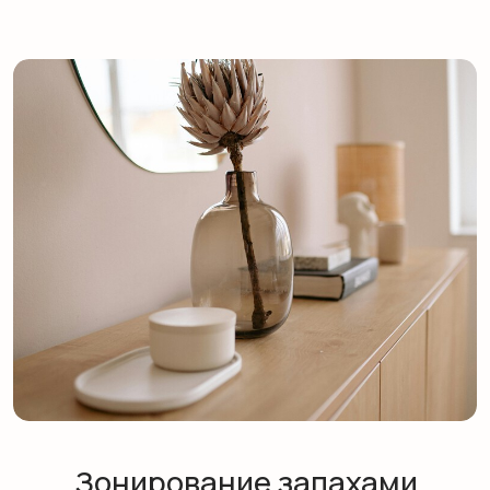
сочетания
Ароматы для дома по комнатам подбирают по
функции, а не по принципу «нравится — не
нравится». Для гостиной обычно берут
лучшие ароматы с теплым фоном: древесные
или мягкие цветочные ноты поддерживают
беседу и не утомляют. В спальне лучше
работают лёгкие ароматы, особенно ароматы
лаванды и ромашки — они помогают быстрее
сбрасывать напряжение перед сном. На кухне
важнее практичность: цитрусы и пряности не
спорят с едой и лучше справляются с
посторонними запахами, поэтому аромат
лимона или аромат лемонграсса часто
выигрывает у сладких композиций. В ванной
хорошо звучат свежие или хвойные ароматы,
которые подчеркивают чистоту. Кабинету
подходят мята, розмарин, кедр — они задают
«рабочую рамку» и не перетягивают