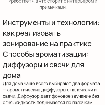
(нишевые) диффузоры и чем
они отличаются?
Селективные диффузоры ближе к нишевой
парфюмерии, чем к бытовым
ароматизаторам. Их отличает сложность
композиции и качество сырья: вместо
прямолинейного «лаванда» или «апельсин»
часто звучит многослойная история, где
верхние ноты дают первое впечатление, а
база держит характер часами. Важно и то, как
такой продукт ведет себя в быту: у хорошей
композиции меньше «плоского» шлейфа и
больше чистоты раскрытия, особенно если
помещение проветривается. Для
интерьеров с выразительными материалами
(дерево, кожа, камень) селективный формат
часто попадает точнее — не спорит, а
поддерживает.