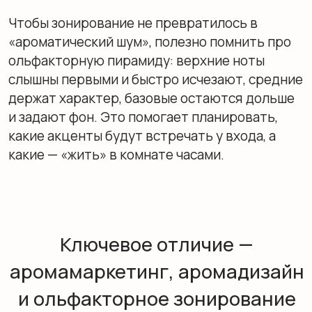
Ключевое отличие —
аромамаркетинг, аромадизайн
и ольфакторное зонирование
Аромамаркетинг решает бизнес-задачи через
запахи: ассоциации с брендом, рост
лояльности, влияние на поведение в
торговом или сервисном пространстве.
Аромадизайн — прикладной уровень: он
задает атмосферу помещения с учетом
аудитории, интерьера и параметров воздуха.
Ольфакторное зонирование — один из
методов аромадизайна, где разные участки
одного пространства получают разные,
функционально оправданные композиции.
Важно не подменять термины. Когда в кафе
ставят один «вкусный» запах на весь зал —
это аромадизайн. Когда тем же запахом