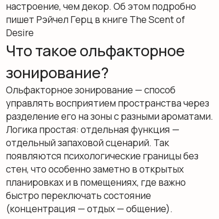
Логика простая: отдельная функция —
отдельный запаховой сценарий. Так
появляются психологические границы без
стен, что особенно заметно в открытых
планировках и в помещениях, где важно
быстро переключать состояние
(концентрация — отдых — общение).
Чтобы зонирование не превратилось в
«ароматический шум», полезно помнить про
ольфакторную пирамиду: верхние ноты
слышны первыми и быстро исчезают, средние
держат характер, базовые остаются дольше
и задают фон. Это помогает планировать,
какие акценты будут встречать у входа, а
какие — «жить» в комнате часами.