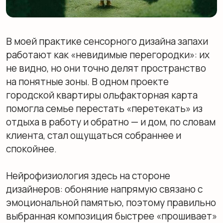
городской квартиры ольфакторная карта
помогла семье перестать «перетекать» из
отдыха в работу и обратно — и дом, по словам
клиента, стал ощущаться собраннее и
спокойнее.
Нейрофизиология здесь на стороне
дизайнеров: обоняние напрямую связано с
эмоциональной памятью, поэтому правильно
выбранная композиция быстрее «прошивает»
настроение, чем декор. Об этом подробно
пишет Рэйчел Герц в книге The Scent of
Desire
Что такое ольфакторное
зонирование?
Ольфакторное зонирование — способ
управлять восприятием пространства через
разделение его на зоны с разными ароматами.