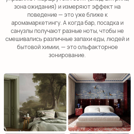
Управление вниманием
и поведением клиентов/
гостей
В коммерческих сценариях запах работает
как мягкий навигатор: он «подсвечивает»
нужные зоны, не перегружая вывесками. В
кейсах по ароматизации магазинов
встречается понятная механика: у входа —
бодрящие ноты, в «сложных» зонах
(примерочные, ожидание) — более спокойный
профиль, чтобы снизить раздражение.