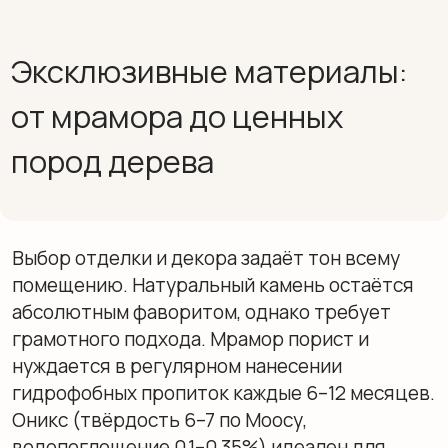
которые со временем покрываются
благородной патиной. Влагостойкая
древесина — особенно тик, содержащий
естественные масла, отталкивающие воду, —
идеальный выбор для мебели и напольных
покрытий в мокрых зонах.
Ручная работа и кастомные
решения для
индивидуального
интерьера
Истинная роскошь проявляется в
уникальности. Массовое производство
уступает место предметам, созданным по
индивидуальным эскизам. Дизайнерский
декор включает аксессуары ручной работы,
кастомные зеркала нестандартных форм и
фурнитуру, отлитую на заказ. Такой подход
позволяет адаптировать эргономику под