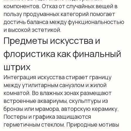
инструментом управления настроением.
Живое пламя даёт мягкий, тёплый свет, а
качественная свеча из соевого или
кокосового воска горит чисто, без копоти.
Преимущества: снятие психологического
напряжения мерцанием огня, создание уюта,
маскировка бытовых запахов, эстетическое
удовольствие.
Подбор ароматов. Цветочные композиции
(лаванда, жасмин, роза) стимулируют
выработку окситоцина, помогая успокоиться.
Древесные ноты (сандал, кедр, ветивер)
заземляют и снимают мышечное напряжение.
Цитрусовые (лемонграсс, бергамот,
грейпфрут) обладают тонизирующим
эффектом и снижают кортизол. Пряные
аккорды (корица, ваниль, мускатный орех)
согревают, стимулируют кровообращение и