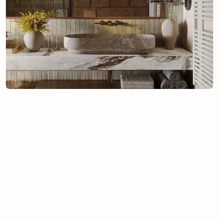
дарят ощущение прохлады, а коврики из
бамбукового волокна отличаются
гипоаллергенностью и
воздухопроницаемостью.
Аксессуары для спа-дома:
создание оазиса релакса
Сегмент домашних режимов ухода
демонстрирует ежегодный прирост почти
9%. Правильно подобранные аксессуары
помогают превратить водные процедуры в
ритуал заботы о себе. Элитный класс изделий
подразумевает использование натурального
камня, ценной древесины и матового стекла.
Как выбирать: соблюдайте стилистическое