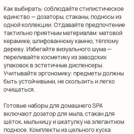
создавая торжественную обстановку.
Роскошь в простоте: минимализм и Japandi.
Japandi объединяет скандинавскую
практичность и японскую философию ваби-
саби. Это тихая, аскетичная роскошь без
визуального шума. В основе — натуральные,
слегка шероховатые текстуры: глина, камень,
бамбук, матовая керамика. Цветовая палитра
— землистые оттенки: пыльно-серый,
графитовый, льняной. Премиальность
выражена в безупречном качестве скрытых
инженерных систем, идеальной геометрии
стыков и тактильном совершенстве каждой
поверхности.
Рекомендации по выбору
брендов премиум-класса
Ведущие мировые производители