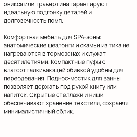
гарантируют долговечность и
принадлежность к определённой философии
дизайна. В категории аксессуаров и
сантехники — Axor, Gessi (архитектура воды,
концепция private wellness). Текстиль: Frette,
D. Porthault (итальянское мастерство, ручная
отделка, длинноволокнистый хлопок).
Ароматы для дома: Diptyque, Cire Trudon
(художественная парфюмерия, историческое
наследие, сложные композиции).
Часто задаваемые вопросы
об элитном декоре для
ванной
С чего начать декор премиальной ванной?
С
определения глобального стиля и выбора
базовых материалов для стен и пола. Затем
подберите ванну, раковину, зеркало и
продумайте освещение. Только после этого