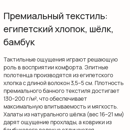
анатомические шезлонги и скамьи из тика не
нагреваются в термозонах и служат
десятилетиями. Компактные пуфы с
влагоотталкивающей обивкой удобны для
переодевания. Поднос-мостик для ванны
позволяет держать под рукой книгу или
напиток. Скрытые стеллажи и ниши
обеспечивают хранение текстиля, сохраняя
минималистичный облик.