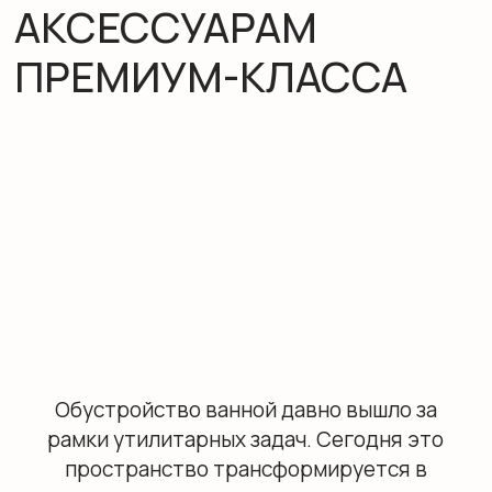
Обустройство ванной давно вышло за
рамки утилитарных задач. Сегодня это
пространство трансформируется в
полноценную зону отдыха, где каждая
деталь работает на восстановление сил.
Премиальный декор формирует
атмосферу уединения, объединяя
эстетику, тактильный комфорт и
передовые технологии. В основе
элитного интерьера — эксклюзивные