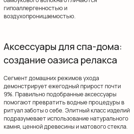
Трендовые стили для
элитных ванных в 2026 году
Инвестиции в премиальный ремонт требуют
стилистики, которая не устареет через пару
лет. На пике — направления, балансирующие
между наследием и современностью.
Вечная элегантность ар-деко и неоклассики.
Эти стили требуют симметрии, классических
пропорций и дорогих фактур. В отделке —
светлый мрамор, травертин, ценные породы
дерева. Характерны зеркала в массивных
рамах, хрустальные светильники, обилие
латуни и позолоты. Глянцевые поверхности
чередуются с глубокими рельефами,