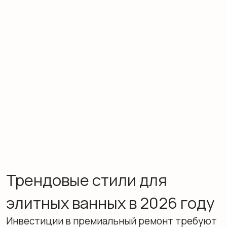
переходите к текстилю и мелким
аксессуарам.
Как ухаживать за латунью и мрамором?
Используйте pH-нейтральные средства без
кислот и абразивов. После контакта с водой
протирайте поверхности насухо. Помещение
должно хорошо вентилироваться. Для
мрамора — гидрофобная пропитка каждые 6–
12 месяцев. Для латуни —
специализированные полироли, если хотите
сохранить блеск и избежать патины.
Можно ли сочетать разные металлы в одной
ванной?
Да, это устойчивый тренд. Выберите
один доминирующий материал (например,
тёплую латунь) и добавьте второй в
качестве акцента (матовый чёрный металл
или хром). Не используйте более двух-трёх
отделок в одном помещении, чтобы