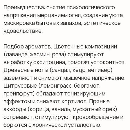
Зеркало в премиальном интерьере
выполняет роль центрального арт-
объекта. Актуальны модели в массивных
латунных рамах, патинированные
полотна и изделия со сложной
геометрией. Освещение проектируется
по многоуровневому принципу: базовый
верхний свет, локальная подсветка зон и
декоративное свечение ниш. Для
естественной передачи оттенков кожи
используются светодиоды с индексом
цветопередачи (CRI) не ниже 90.
Влагозащита светильников у раковины —
минимум IP44, в душевой — IP65+, а для
сложных зон — IP67–IP68. Интеграция со
smart-системами позволяет