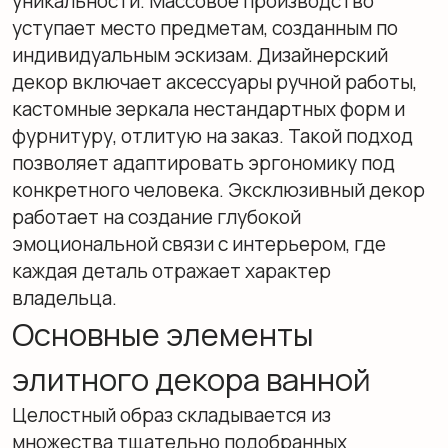
Интеграция искусства стирает границу
между утилитарным санузлом и жилой
комнатой. Во влажных зонах размещают
встроенные аквариумы, скульптуры из
бронзы или мрамора, авторскую керамику.
Постеры и графика защищаются
герметичным стеклом. Природные мотивы
поддерживаются панелями из
стабилизированного мха, который не требует
полива, но сохраняет свежий вид годами.
Вазы с ветвями эвкалипта под воздействием
пара выделяют эфирные масла, дополняя
эстетику ароматерапией.
Аромасвечи для ванной:
идеальное дополнение SPA
Обоняние напрямую связано с лимбической
системой мозга, отвечающей за эмоции.
Аромасвечи выступают мощным