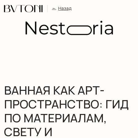
←
Назад
# Новинки
# Польза
# Тренды
# Мисти
# Тренды
# Новинки
# Ароматерапия & здор
ВАННАЯ КАК АРТ-
ПРОСТРАНСТВО: ГИД
ПО МАТЕРИАЛАМ,
СВЕТУ И
АКСЕССУАРАМ
ПРЕМИУМ-КЛАССА