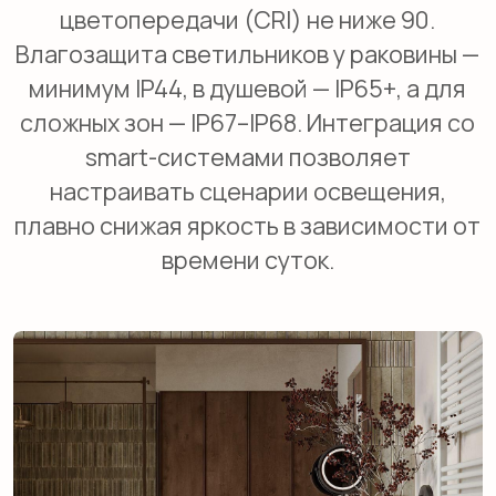
Премиальный текстиль:
египетский хлопок, шёлк,
бамбук
Тактильные ощущения играют решающую
роль в восприятии комфорта. Элитные
полотенца производятся из египетского
хлопка с длиной волокон 3,5–5 см. Плотность
премиального банного текстиля достигает
130–200 г/м², что обеспечивает
максимальную впитываемость и мягкость.
Халаты из натурального шёлка (вес 16–21 мм)