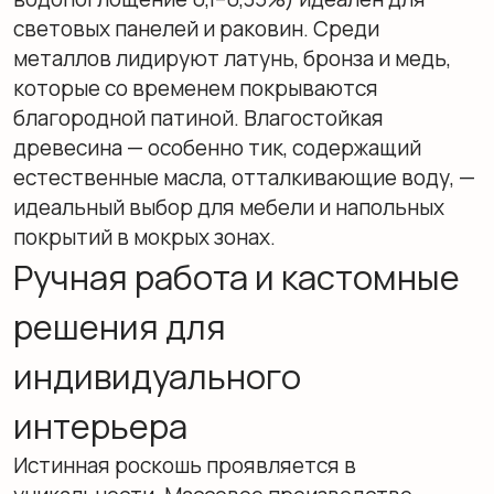
конкретного человека. Эксклюзивный декор
работает на создание глубокой
эмоциональной связи с интерьером, где
каждая деталь отражает характер
владельца.
Основные элементы
элитного декора ванной
Целостный образ складывается из
множества тщательно подобранных
компонентов. Отказ от случайных вещей в
пользу продуманных категорий помогает
достичь баланса между функциональностью
и высокой эстетикой.
Предметы искусства и
флористика как финальный
штрих